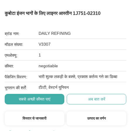
कुबोटा इंजन भागों के लिए लाइनर आस्तीन 1J751-02310
DAILY REFINING
ब्रांड नाम:
V3307
मॉडल संख्या:
1
एमओक्यू:
negotiable
कीमत:
भारी शुल्क लकड़ी के बक्से, प्रकाश कर्तव्य गत्ते का डिब्बा
पैकेजिंग विवरण:
टी/टी, वेस्टर्न यूनियन
भुगतान की शर्तें:
सबसे अच्छी कीमत पाएं
अब बात करें
विस्तार से जानकारी
उत्पाद का वर्णन