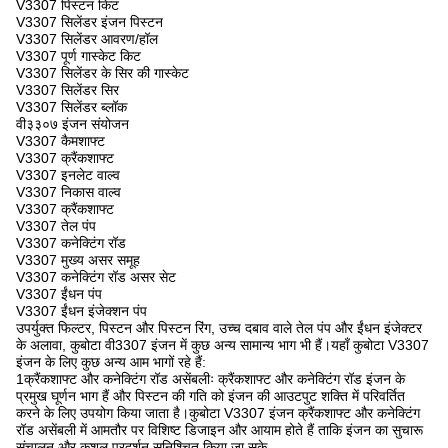
V3307 पिस्टन किट
V3307 सिलेंडर इंजन पिस्टन
V3307 सिलेंडर आवरण/हॉल
V3307 पूर्ण गास्केट किट
V3307 सिलेंडर के सिर की गास्केट
V3307 सिलेंडर सिर
V3307 सिलेंडर ब्लॉक
वी३३०७ इंजन संयोजन
V3307 कैमशाफ्ट
V3307 क्रैंकशाफ्ट
V3307 इनलेट वाल्व
V3307 निकास वाल्व
V3307 क्रैंकशाफ्ट
V3307 तेल पंप
V3307 कनेक्टिंग रॉड
V3307 मुख्य असर समूह
V3307 कनेक्टिंग रॉड असर सेट
V3307 ईंधन पंप
V3307 ईंधन इंजेक्शन पंप
उपर्युक्त फिल्टर, पिस्टन और पिस्टन रिंग, उच्च दबाव वाले तेल पंप और ईंधन इंजेक्टर
के अलावा, कुबोटा वी3307 इंजन में कुछ अन्य सामान्य भाग भी हैं।यहाँ कुबोटा V3307
इंजन के लिए कुछ अन्य आम भागों रहे हैं:
1क्रैंकशाफ्ट और कनेक्टिंग रॉड असेंबलीः क्रैंकशाफ्ट और कनेक्टिंग रॉड इंजन के
प्रमुख घूर्णन भाग हैं और पिस्टन की गति को इंजन की आउटपुट शक्ति में परिवर्तित
करने के लिए उपयोग किया जाता है।कुबोटा V3307 इंजन क्रैंकशाफ्ट और कनेक्टिंग
रॉड असेंबली में आमतौर पर विशिष्ट डिजाइन और आयाम होते हैं ताकि इंजन का सुचारू
संचालन और कुशल प्रदर्शन सुनिश्चित किया जा सके.