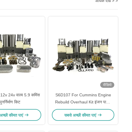
अधिक देखें > >
वीडियो
12v 24v वाल्व 5.9 कमिंस
S6D107 For Cummins Engine
पुनर्निर्माण किट
Rebuild Overhaul Kit इंजन पार्ट्स
निर्माता
अच्छी कीमत पाएं
सबसे अच्छी कीमत पाएं