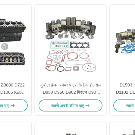
 ZB600 D722
कुबोटा इंजन स्पेयर पार्ट्स के लिए होलसेल
D1503 प
 D1005 Kubota
D850 D950 D902 पिस्टन D905
D1102 D1
े लिए इंजन ब्लॉक
D782 D750 रीबिल्ड किट सिलेंडर लाइनर
सिलेंडर लाइन
मत पाएं
सबसे अच्छी कीमत पाएं
सबसे 
हेड
पिस्टन रिंग गैस्केट किट
स्