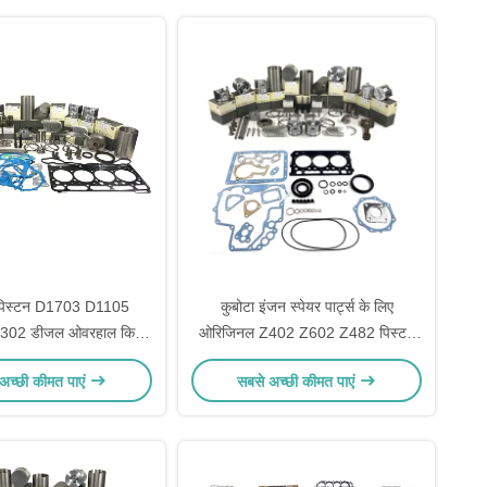
िस्टन D1703 D1105
कुबोटा इंजन स्पेयर पार्ट्स के लिए
302 डीजल ओवरहाल किट
ओरिजिनल Z402 Z602 Z482 पिस्टन
र पिस्टन रिंग गैसकेट इंजन
ZB600 D600 D722 रीबिल्ड किट
अच्छी कीमत पाएं
सबसे अच्छी कीमत पाएं
पेयर पार्ट्स के लिए
सिलेंडर लाइनर पिस्टन रिंग गैस्केट किट