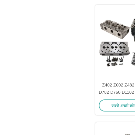
Z402 Z602 Z482
D782 D750 D1102
इंजन स्पेयर पार्ट्स क
सबसे अच्छी की
सिलेंडर 