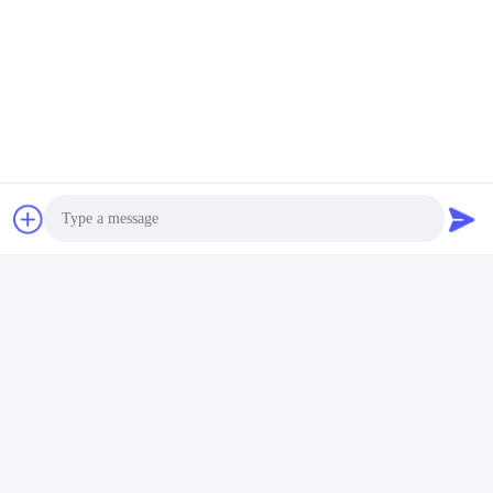
Photo
Video Call
Audio Call