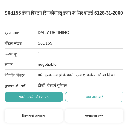
S6d155 इंजन पिस्टन रिंग कोमात्सु इंजन के लिए पार्ट्स 6128-31-2060
DAILY REFINING
ब्रांड नाम:
S6D155
मॉडल संख्या:
1
एमओक्यू:
negotiable
कीमत:
भारी शुल्क लकड़ी के बक्से, प्रकाश कर्तव्य गत्ते का डिब्बा
पैकेजिंग विवरण:
टी/टी, वेस्टर्न यूनियन
भुगतान की शर्तें:
सबसे अच्छी कीमत पाएं
अब बात करें
विस्तार से जानकारी
उत्पाद का वर्णन