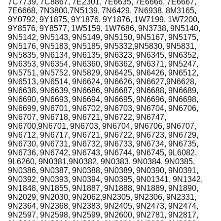
7C7739, 7C8867, 7E2301, 7E6635, 7E6666, 7E6667,
7E6668, 7N3800,7N5139, 7N6429, 7N6938, 8M3165,
9Y0792, 9Y1875, 9Y1876, 9Y1876, 1W7199, 1W7200,
9Y8576, 9Y8577, 1W5159, 1W7686, 9N3738, 9N5140,
9N5142, 9N5143, 9N5149, 9N5150, 9N5167, 9N5175,
9N5176, 9N5183, 9N5185, 9N5332,9N5830, 9N5831,
9N5835, 9N6134, 9N6135, 9N6323, 9N6345, 9N6352,
9N6353, 9N6354, 9N6360, 9N6362, 9N6371, 9N5247,
9N5751, 9N5752, 9N5829, 9N6425, 9N6426, 9N6512,
9N6513, 9N6514, 9N6624, 9N6626, 9N6627,9N6628,
9N6638, 9N6639, 9N6686, 9N6687, 9N6688, 9N6689,
9N6690, 9N6693, 9N6694, 9N6695, 9N6696, 9N6698,
9N6699, 9N6701, 9N6702, 9N6703, 9N6704, 9N6706,
9N6707, 9N6718, 9N6721, 9N6722, 9N6747,
9N6700,9N6701, 9N6703, 9N6704, 9N6706, 9N6707,
9N6712, 9N6717, 9N6721, 9N6722, 9N6723, 9N6729,
9N6730, 9N6731, 9N6732, 9N6733, 9N6734, 9N6735,
9N6736, 9N6742, 9N6743, 9N6744, 9N6745, 9L6082,
9L6260, 9N0381,9N0382, 9N0383, 9N0384, 9N0385,
9N0386, 9N0387, 9N0388, 9N0389, 9N0390, 9N0391,
9N0392, 9N0393, 9N0394, 9N0395, 9N01341, 9N1342,
9N1848, 9N1855, 9N1887, 9N1888, 9N1889, 9N1890,
9N2029, 9N2030, 9N2062,9N2305, 9N2306, 9N2331,
9N2364, 9N2368, 9N2383, 9N2405, 9N2473, 9N2474,
9N2597, 9N2598, 9N2599, 9N2600, 9N2781, 9N2817,