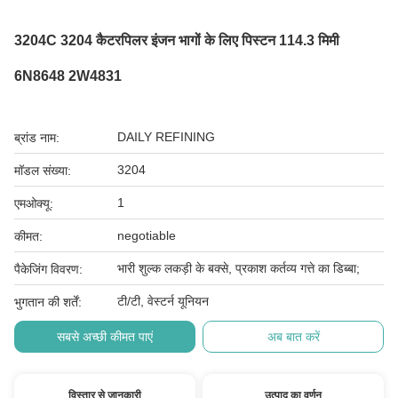
3204C 3204 कैटरपिलर इंजन भागों के लिए पिस्टन 114.3 मिमी
6N8648 2W4831
DAILY REFINING
ब्रांड नाम:
3204
मॉडल संख्या:
1
एमओक्यू:
negotiable
कीमत:
भारी शुल्क लकड़ी के बक्से, प्रकाश कर्तव्य गत्ते का डिब्बा;
पैकेजिंग विवरण:
टी/टी, वेस्टर्न यूनियन
भुगतान की शर्तें:
सबसे अच्छी कीमत पाएं
अब बात करें
विस्तार से जानकारी
उत्पाद का वर्णन