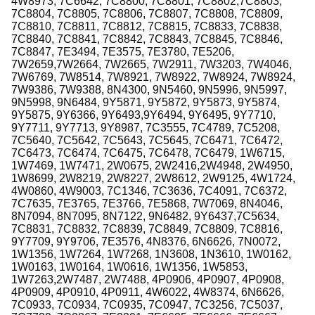
4W8973, 7C6642, 7C8800, 7C8801, 7C8802,7C8803,
7C8804, 7C8805, 7C8806, 7C8807, 7C8808, 7C8809,
7C8810, 7C8811, 7C8812, 7C8815, 7C8833, 7C8838,
7C8840, 7C8841, 7C8842, 7C8843, 7C8845, 7C8846,
7C8847, 7E3494, 7E3575, 7E3780, 7E5206,
7W2659,7W2664, 7W2665, 7W2911, 7W3203, 7W4046,
7W6769, 7W8514, 7W8921, 7W8922, 7W8924, 7W8924,
7W9386, 7W9388, 8N4300, 9N5460, 9N5996, 9N5997,
9N5998, 9N6484, 9Y5871, 9Y5872, 9Y5873, 9Y5874,
9Y5875, 9Y6366, 9Y6493,9Y6494, 9Y6495, 9Y7710,
9Y7711, 9Y7713, 9Y8987, 7C3555, 7C4789, 7C5208,
7C5640, 7C5642, 7C5643, 7C5645, 7C6471, 7C6472,
7C6473, 7C6474, 7C6475, 7C6478, 7C6479, 1W6715,
1W7469, 1W7471, 2W0675, 2W2416,2W4948, 2W4950,
1W8699, 2W8219, 2W8227, 2W8612, 2W9125, 4W1724,
4W0860, 4W9003, 7C1346, 7C3636, 7C4091, 7C6372,
7C7635, 7E3765, 7E3766, 7E5868, 7W7069, 8N4046,
8N7094, 8N7095, 8N7122, 9N6482, 9Y6437,7C5634,
7C8831, 7C8832, 7C8839, 7C8849, 7C8809, 7C8816,
9Y7709, 9Y9706, 7E3576, 4N8376, 6N6626, 7N0072,
1W1356, 1W7264, 1W7268, 1N3608, 1N3610, 1W0162,
1W0163, 1W0164, 1W0616, 1W1356, 1W5853,
1W7263,2W7487, 2W7488, 4P0906, 4P0907, 4P0908,
4P0909, 4P0910, 4P0911, 4W6022, 4W8374, 6N6626,
7C0933, 7C0934, 7C0935, 7C0947, 7C3256, 7C5037,