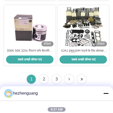
वीडियो
वीडियो
3066 S6K 320c पिस्टन फॉर कैटरपिलर
4JA1 इसुजु इंजन पार्ट्स के लिए ओवरहाल
इंजन स्पेयर पार्ट्स 34317-10200 297-
रीबिल्ड किट
सबसे अच्छी कीमत पाएं
सबसे अच्छी कीमत पाएं
7751
1
2
3
hezhenguang
त्वरित संपर्क
9:27 AM