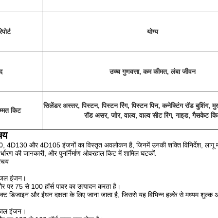
िपोर्ट
योग्य
द
उच्च गुणवत्ता, कम कीमत, लंबा जीवन
सिलेंडर अस्तर, पिस्टन, पिस्टन रिंग, पिस्टन पिन, कनेक्टिंग रॉड बुशिंग, म
मरम्मत किट
रॉड असर, जोर, वाल्व, वाल्व सीट रिंग, गाइड, गैसकेट क
चय
4D130 और 4D105 इंजनों का विस्तृत अवलोकन है, जिनमें उनकी शक्ति विनिर्देश, लागू मॉ
िर्धारण की जानकारी, और पुनर्निर्माण ओवरहाल किट में शामिल घटकों.
रिचय
डीजल इंजन।
 पर 75 से 100 हॉर्स पावर का उत्पादन करता है।
ैक्ट डिजाइन और ईंधन दक्षता के लिए जाना जाता है, जिससे यह विभिन्न हल्के से मध्यम शुल्क अ
डीजल इंजन।