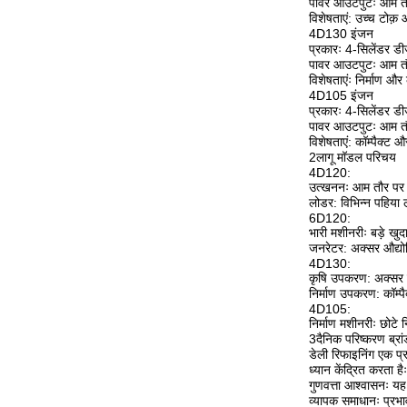
पावर आउटपुटः आम तौ
विशेषताएं: उच्च टोक़ 
4D130 इंजन
प्रकारः 4-सिलेंडर 
पावर आउटपुटः आम तौ
विशेषताएंः निर्माण और
4D105 इंजन
प्रकारः 4-सिलेंडर 
पावर आउटपुटः आम तौर
विशेषताएं: कॉम्पैक्ट 
2लागू मॉडल परिचय
4D120:
उत्खननः आम तौर पर मध
लोडर: विभिन्न पहिया 
6D120:
भारी मशीनरीः बड़े खु
जनरेटर: अक्सर औद्योग
4D130:
कृषि उपकरण: अक्सर ट्
निर्माण उपकरण: कॉम्प
4D105:
निर्माण मशीनरीः छोटे 
3दैनिक परिष्करण ब्रा
डेली रिफाइनिंग एक प्रत
ध्यान केंद्रित करता हैः
गुणवत्ता आश्वासनः यह
व्यापक समाधानः प्रभा