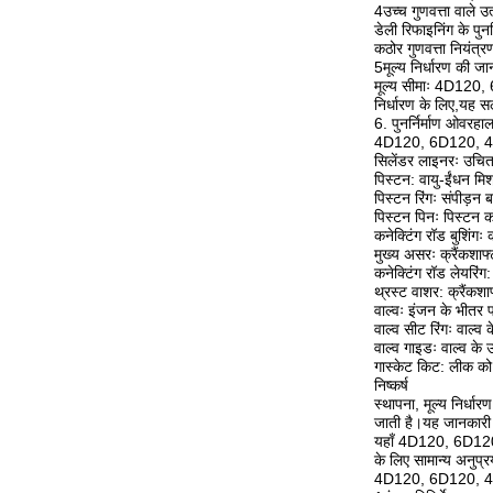
4उच्च गुणवत्ता वाले उ
डेली रिफाइनिंग के पुन
कठोर गुणवत्ता नियंत्र
5मूल्य निर्धारण की ज
मूल्य सीमाः 4D120,
निर्धारण के लिए,यह 
6. पुनर्निर्माण ओवरह
4D120, 6D120, 4D13
सिलेंडर लाइनरः उचित
पिस्टन: वायु-ईंधन म
पिस्टन रिंगः संपीड़
पिस्टन पिनः पिस्टन को
कनेक्टिंग रॉड बुशिंग
मुख्य असरः क्रैंकशाफ
कनेक्टिंग रॉड लेयरिंग
थ्रस्ट वाशर: क्रैंकश
वाल्वः इंजन के भीतर 
वाल्व सीट रिंगः वाल्
वाल्व गाइडः वाल्व क
गास्केट किट: लीक को 
निष्कर्ष
स्थापना, मूल्य निर्ध
जाती है।यह जानकारी व
यहाँ 4D120, 6D120, 
के लिए सामान्य अनुप्र
4D120, 6D120, 4