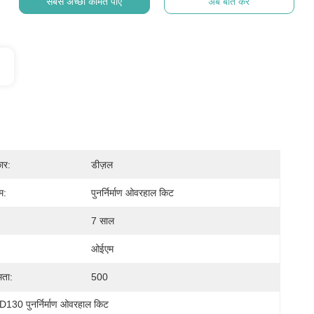
सबसे अच्छी कीमत पाएं
अब बात करें
ार:
डीज़ल
म:
पुनर्निर्माण ओवरहाल किट
7 साल
ओईएम
मता:
500
D130 पुनर्निर्माण ओवरहाल किट