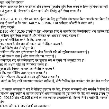
त्पाद भागों का परिचय
र्निर्माण ओवरहाल किट स्थायित्व और इष्टतम प्रदर्शन सुनिश्चित करने के लिए प्रीमियम सामग्री स
ण से गुजरता है, विश्वसनीय इंजन कार्य और दीर्घायु सुनिश्चित करता है।
ानकारी
 6D120, 4D130, और 4D105 इंजन के लिए पुनर्निर्माण ओवरहाल किट आमतौर पर किट में श
सलाह दी जाती है कि आप DAILY REFINING या अधिकृत डीलरों से संपर्क करें।
ाल किट घटकों
0 और 4D105 इंजनों के लिए ओवरहाल किट में आमतौर पर निम्नलिखित भाग शामिल होते 
 सीलिंग सुनिश्चित करता है और सिलेंडर की अखंडता बनाए रखता है।
िश्रण को संपीड़ित करने के लिए आवश्यक।
न बनाए रखता है और तेल की खपत को नियंत्रित करता है।
 कनेक्टिंग रॉड से जोड़ता है।
ः कनेक्टिंग रॉड और क्रैंकशाफ्ट के बीच चिकनी गति को सुविधाजनक बनाता है।
्ट को समर्थन देता है और घर्षण को कम करता है।
: कनेक्टिंग रॉड को क्रैंकशाफ्ट पर सुचारू रूप से घूमने की अनुमति देता है।
ाफ्ट की अक्षीय गति को नियंत्रित करता है।
प्रवेश और निकास प्रवाह को नियंत्रित करता है।
व के लिए एक सीलिंग सतह प्रदान करता है।
े उचित संरेखण और आंदोलन को सुनिश्चित करता है।
रोकने के लिए सभी आवश्यक गास्केट शामिल हैं, जैसे सिलेंडर हेड गास्केट और तेल पैन गास्के
ारण, या मॉडल संगतता के बारे में विशिष्ट पूछताछ के लिए, विस्तृत जानकारी और समर्थन के लि
िभिन्न अनुप्रयोगों में आपकी प्रदर्शन आवश्यकताओं को पूरा करने के लिए एक सफल इंजन पुनर्नि
4D130 और 4D105 इंजनों का एक व्यापक अवलोकन है, जिसमें निर्माण मशीनरी, मरम्मत कार्य
योग.
D130 और 4D105 इंजनों का अवलोकन