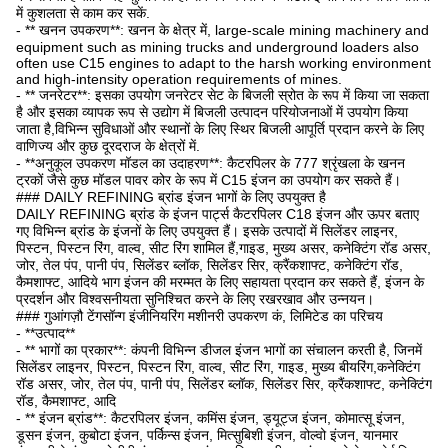
में कुशलता से काम कर सकें.
- ** खनन उपकरण**: खनन के क्षेत्र में, large-scale mining machinery and
equipment such as mining trucks and underground loaders also
often use C15 engines to adapt to the harsh working environment
and high-intensity operation requirements of mines.
- ** जनरेटर**: इसका उपयोग जनरेटर सेट के बिजली स्रोत के रूप में किया जा सकता
है और इसका व्यापक रूप से उद्योग में बिजली उत्पादन परियोजनाओं में उपयोग किया
जाता है,विभिन्न सुविधाओं और स्थानों के लिए स्थिर बिजली आपूर्ति प्रदान करने के लिए
वाणिज्य और कुछ दूरदराज के क्षेत्रों में.
- **अनुकूल उपकरण मॉडल का उदाहरण**: कैटरपिलर के 777 श्रृंखला के खनन
ट्रकों जैसे कुछ मॉडल पावर कोर के रूप में C15 इंजन का उपयोग कर सकते हैं।
### DAILY REFINING ब्रांड इंजन भागों के लिए उपयुक्त है
DAILY REFINING ब्रांड के इंजन पार्ट्स कैटरपिलर C18 इंजन और ऊपर बताए
गए विभिन्न ब्रांड के इंजनों के लिए उपयुक्त हैं। इसके उत्पादों में सिलेंडर लाइनर,
पिस्टन, पिस्टन रिंग, वाल्व, सीट रिंग शामिल हैं,गाइड, मुख्य असर, कनेक्टिंग रॉड असर,
जोर, तेल पंप, पानी पंप, सिलेंडर ब्लॉक, सिलेंडर सिर, क्रैंकशाफ्ट, कनेक्टिंग रॉड,
कैमशाफ्ट, आदिये भाग इंजन की मरम्मत के लिए सहायता प्रदान कर सकते हैं, इंजन के
प्रदर्शन और विश्वसनीयता सुनिश्चित करने के लिए रखरखाव और उन्नयन।
### गुआंगज़ौ टेंगसॉन्ग इंजीनियरिंग मशीनरी उपकरण कं, लिमिटेड का परिचय
- **उत्पाद**
- ** भागों का प्रकार**: कंपनी विभिन्न डीजल इंजन भागों का संचालन करती है, जिनमें
सिलेंडर लाइनर, पिस्टन, पिस्टन रिंग, वाल्व, सीट रिंग, गाइड, मुख्य बीयरिंग,कनेक्टिंग
रॉड असर, जोर, तेल पंप, पानी पंप, सिलेंडर ब्लॉक, सिलेंडर सिर, क्रैंकशाफ्ट, कनेक्टिंग
रॉड, कैमशाफ्ट, आदि
- ** इंजन ब्रांड**: कैटरपिलर इंजन, कमिंस इंजन, ड्यूट्ज इंजन, कोमात्सू इंजन,
डूसन इंजन, कुबोटा इंजन, पर्किन्स इंजन, मित्सुबिशी इंजन, वोल्वो इंजन, यानमार