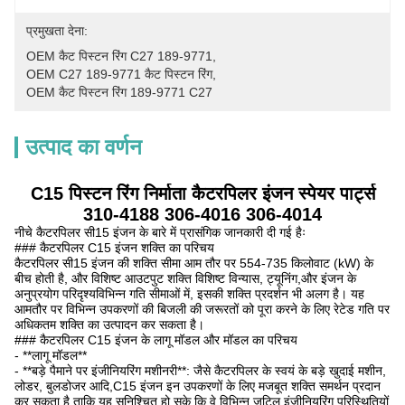
प्रमुखता देना:
OEM कैट पिस्टन रिंग C27 189-9771
, 
OEM C27 189-9771 कैट पिस्टन रिंग
, 
OEM कैट पिस्टन रिंग 189-9771 C27
उत्पाद का वर्णन
C15 पिस्टन रिंग निर्माता कैटरपिलर इंजन स्पेयर पार्ट्स
310-4188 306-4016 306-4014
नीचे कैटरपिलर सी15 इंजन के बारे में प्रासंगिक जानकारी दी गई हैः
### कैटरपिलर C15 इंजन शक्ति का परिचय
कैटरपिलर सी15 इंजन की शक्ति सीमा आम तौर पर 554-735 किलोवाट (kW) के
बीच होती है, और विशिष्ट आउटपुट शक्ति विशिष्ट विन्यास, ट्यूनिंग,और इंजन के
अनुप्रयोग परिदृश्यविभिन्न गति सीमाओं में, इसकी शक्ति प्रदर्शन भी अलग है। यह
आमतौर पर विभिन्न उपकरणों की बिजली की जरूरतों को पूरा करने के लिए रेटेड गति पर
अधिकतम शक्ति का उत्पादन कर सकता है।
### कैटरपिलर C15 इंजन के लागू मॉडल और मॉडल का परिचय
- **लागू मॉडल**
- **बड़े पैमाने पर इंजीनियरिंग मशीनरी**: जैसे कैटरपिलर के स्वयं के बड़े खुदाई मशीन,
लोडर, बुलडोजर आदि,C15 इंजन इन उपकरणों के लिए मजबूत शक्ति समर्थन प्रदान
कर सकता है ताकि यह सुनिश्चित हो सके कि वे विभिन्न जटिल इंजीनियरिंग परिस्थितियों