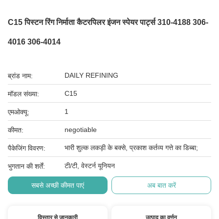
C15 पिस्टन रिंग निर्माता कैटरपिलर इंजन स्पेयर पार्ट्स 310-4188 306-
4016 306-4014
DAILY REFINING
ब्रांड नाम:
C15
मॉडल संख्या:
1
एमओक्यू:
negotiable
कीमत:
भारी शुल्क लकड़ी के बक्से, प्रकाश कर्तव्य गत्ते का डिब्बा;
पैकेजिंग विवरण:
टी/टी, वेस्टर्न यूनियन
भुगतान की शर्तें:
सबसे अच्छी कीमत पाएं
अब बात करें
विस्तार से जानकारी
उत्पाद का वर्णन