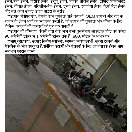
इंजन,हीनो इंजन, जेसीबी इंजन, इसुजु इंजन, निसान डीजल इंजन, टोयोटा फोर्कलिफ्ट
इंजन, वीचाई इंजन, मर्सिडीज-बेंज इंजन, ट्रक इंजन, स्कैनिया इंजन,वोल्वो पेंटा इंजन
और कई अन्य डीजल इंजन पार्ट्स के ब्रांड.
- **उत्पाद विशेषताएं**: कंपनी उच्च गुणवत्ता वाले उत्पादों, OEM उत्पादों और बाद के
बाजार के इंजन भागों का संचालन करती है, जो उत्पाद की गुणवत्ता और कीमत के लिए
विभिन्न ग्राहकों की जरूरतों को पूरा कर सकती है।
- **उत्पाद की कीमत**: कंपनी द्वारा बेची जाने वाली पुनर्निर्माण ओवरहाल किट की कीमत
90 अमेरिकी डॉलर से 1 अमेरिकी डॉलर तक है।500, मॉडल के आधार पर।
- **लागू ग्राहक**: उत्पाद निर्माण मशीनरी, मरम्मत कार्यशालाओं, खुदरा दुकानों और
मैकेनिक के लिए उपयुक्त है,संबंधित उद्योगों और पेशेवरों के लिए एक व्यापक इंजन भाग
समाधान प्रदान करना.