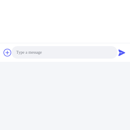
Photo
Video Call
Audio Call